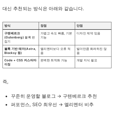
대신 추천되는 방식은 아래와 같습니다.
방식
장점
단점
구텐베르크
가볍고 속도 빠름, 기본
디자인 제약 있음
(Gutenberg)
블록 편
기능
집기
블록 기반 테마(Astra,
엘리멘터보다 오류 적
빌더만큼 화려하진 않
Blocksy 등)
음
음
Code + CSS 커스터마
완벽한 최적화 가능
개발 지식 필요
이징
즉,
꾸준히 운영할 블로그 → 구텐베르크 추천
퍼포먼스, SEO 최우선 → 엘리멘터 비추