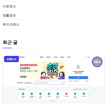
다운로드
생활정보
워드프레스
최근 글
생활정보
100