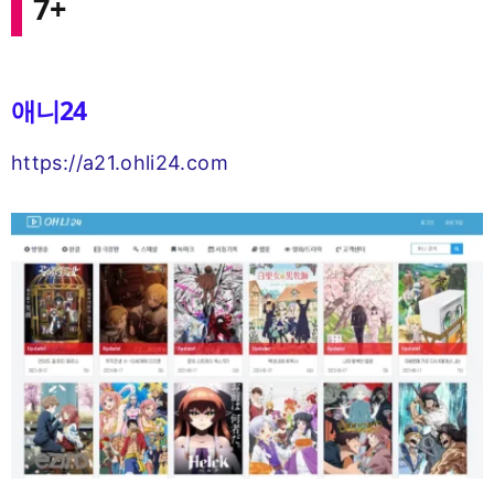
7+
애니24
https://a21.ohli24.com