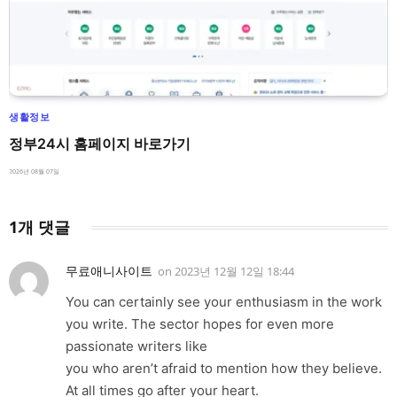
생활정보
정부24시 홈페이지 바로가기
2026년 08월 07일
1개 댓글
무료애니사이트
on
2023년 12월 12일 18:44
You can certainly see your enthusiasm in the work
you write. The sector hopes for even more
passionate writers like
you who aren’t afraid to mention how they believe.
At all times go after your heart.