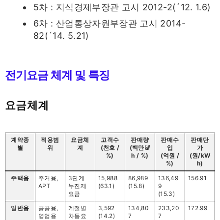
5차 : 지식경제부장관 고시 2012-2(´12. 1.6)
6차 : 산업통상자원부장관 고시 2014-
82(´14. 5.21)
전기요금 체계 및 특징
요금체계
계약종
적용범
요금체
고객수
판매량
판매수
판매단
별
위
계
(천호 /
(백만㎾
입
가
%)
h / %)
(억원 /
(원/kW
%)
h)
주택용
주거용,
3단계
15,988
86,989
136,49
156.91
APT
누진제
(63.1)
(15.8)
9
요금
(15.3)
일반용
공공용,
계절별
3,592
134,80
233,20
172.99
영업용
차등요
(14.2)
7
7