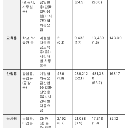
(관공서,
금일반
(24.5)
(26.0)
사무실
용(갑)Ⅱ·
등)
일반용
(을) : 시
간대별
차등요
금
교육용
학교, 박
계절별
21
9,433
13,489
143.00
물관 등
차등요
(0.1)
(1.7)
(1.5)
금교육
용(을) :
시간대
별 차등
요금
산업용
광업용,
계절별
439
286,212
481,33
168.17
공업용
차등요
(1.8)
(52.1)
0
(공장
금산업
(53.7)
등)
용(갑)Ⅱ·
산업용
(을): 시
간대별
차등요
금
농사용
농업용,
갑(관
2,192
21,088
17,318
82.12
어업용
정),을
(8.7)
(3.9)
(1.9)
(농작물