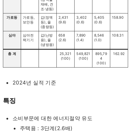
재배, 건
조·냉동)
가로등
가로등,
갑(정액
2,431
3,402
5,405
158.90
보안등
등), 을
(9.6)
(0.6)
(0.6)
(종량등)
심야
심야전
갑(난방
658
7,890
8,546
108.31
력기기
용), 을
(2.6)
(1.4)
(1.0)
(냉방용)
총 계
25,321
549,821
895,79
162.92
(100)
(100)
4
(100)
2024년 실적 기준
특징
소비부문에 대한 에너지절약 유도
주택용 : 3단계(2.6배)