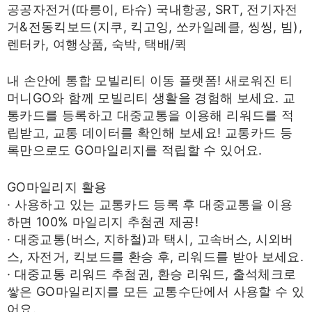
공공자전거(따릉이, 타슈) 국내항공, SRT, 전기자전
거&전동킥보드(지쿠, 킥고잉, 쏘카일레클, 씽씽, 빔),
렌터카, 여행상품, 숙박, 택배/퀵
내 손안에 통합 모빌리티 이동 플랫폼! 새로워진 티
머니GO와 함께 모빌리티 생활을 경험해 보세요. 교
통카드를 등록하고 대중교통을 이용해 리워드를 적
립받고, 교통 데이터를 확인해 보세요! 교통카드 등
록만으로도 GO마일리지를 적립할 수 있어요.
GO마일리지 활용
· 사용하고 있는 교통카드 등록 후 대중교통을 이용
하면 100% 마일리지 추첨권 제공!
· 대중교통(버스, 지하철)과 택시, 고속버스, 시외버
스, 자전거, 킥보드를 환승 후, 리워드를 받아 보세요.
· 대중교통 리워드 추첨권, 환승 리워드, 출석체크로
쌓은 GO마일리지를 모든 교통수단에서 사용할 수 있
어요.