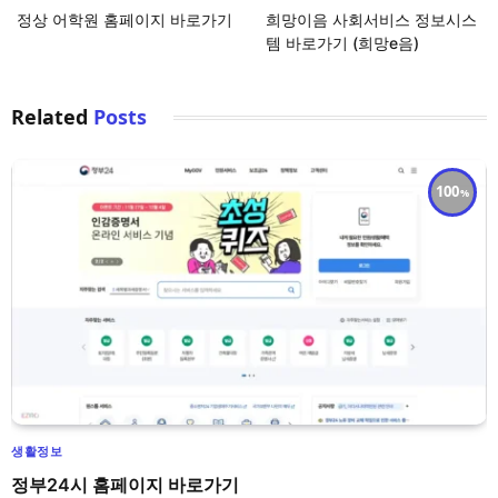
정상 어학원 홈페이지 바로가기
희망이음 사회서비스 정보시스
템 바로가기 (희망e음)
Related
Posts
100
생활정보
정부24시 홈페이지 바로가기