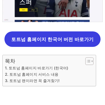
토트넘 홈페이지 한국어 버전 바로가기
목차
토트넘 홈페이지 바로가기 (한국어)
토트넘 홈페이지 서비스 내용
토트넘 팬이라면 꼭 즐겨찾기!