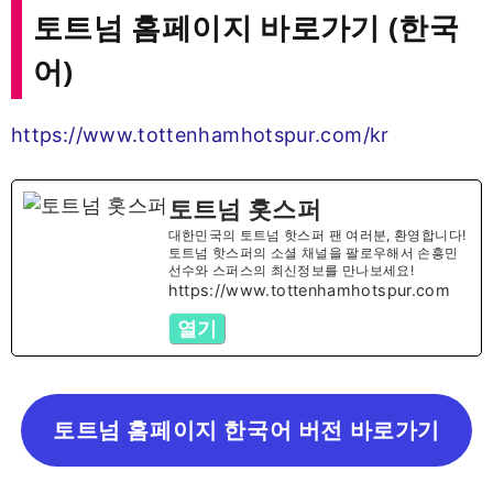
토트넘 홈페이지 바로가기 (한국
어)
https://www.tottenhamhotspur.com/kr
토트넘 홋스퍼
대한민국의 토트넘 핫스퍼 팬 여러분, 환영합니다!
토트넘 핫스퍼의 소셜 채널을 팔로우해서 손흥민
선수와 스퍼스의 최신정보를 만나보세요!
https://www.tottenhamhotspur.com
열기
토트넘 홈페이지 한국어 버전 바로가기