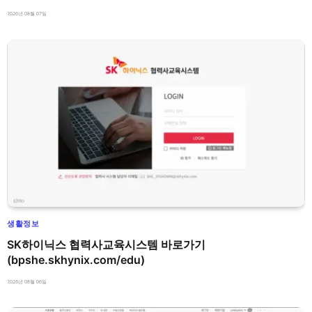
2026년 08월 07일
생활정보
SK하이닉스 협력사교육시스템 바로가기
(bpshe.skhynix.com/edu)
2026년 08월 06일