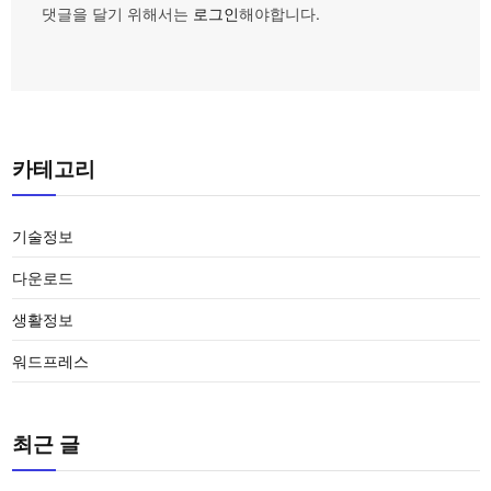
댓글을 달기 위해서는
로그인
해야합니다.
카테고리
기술정보
다운로드
생활정보
워드프레스
최근 글