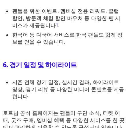
팬들을 위한 이벤트, 멤버십 전용 리워드, 클럽
할인, 방문객 체험 할인 바우처 등 다양한 팬 서
비스가 제공됩니다
1
.
한국어 등 다국어 서비스로 한국 팬들도 쉽게 정
보를 얻을 수 있습니다.
6. 경기 일정 및 하이라이트
시즌 전체 경기 일정, 실시간 결과, 하이라이트
영상, 경기 리뷰 등 다양한 미디어 콘텐츠를 제공
합니다.
토트넘 공식 홈페이지는 팬들이 구단 소식, 티켓 예
매, 굿즈 구매, 멤버십 혜택 등 다양한 서비스를 한 곳
에서 편리하게 이용할 수 있도록 구성되어 있습니다.