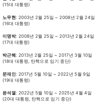
(15대 대통령)
노무현
: 2003년 2월 25일 ~ 2008년 2월 24일
(16대 대통령)
이명박
: 2008년 2월 25일 ~ 2013년 2월 24일
(17대 대통령)
박근혜
: 2013년 2월 25일 ~ 2017년 3월 10일
(18대 대통령, 탄핵으로 임기 중단)
문재인
: 2017년 5월 10일 ~ 2022년 5월 9일
(19대 대통령)
윤석열
: 2022년 5월 10일 ~ 2025년 4월 4일
(20대 대통령, 탄핵으로 임기 중단)