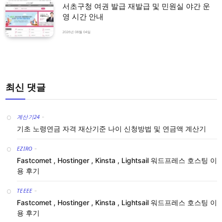
서초구청 여권 발급 재발급 및 민원실 야간 운
영 시간 안내
2026년 08월 04일
최신 댓글
계산기24
-
기초 노령연금 자격 재산기준 나이 신청방법 및 연금액 계산기
EZIRO
-
Fastcomet , Hostinger , Kinsta , Lightsail 워드프레스 호스팅 이
용 후기
TEEEE
-
Fastcomet , Hostinger , Kinsta , Lightsail 워드프레스 호스팅 이
용 후기