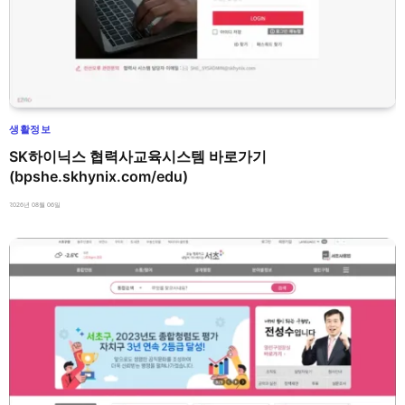
생활정보
SK하이닉스 협력사교육시스템 바로가기
(bpshe.skhynix.com/edu)
2026년 08월 06일