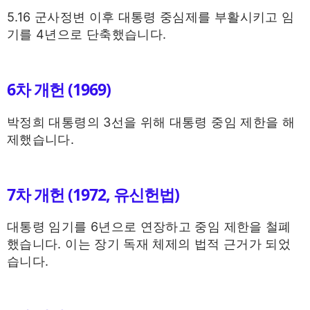
5.16 군사정변 이후 대통령 중심제를 부활시키고 임
기를 4년으로 단축했습니다.
6차 개헌 (1969)
박정희 대통령의 3선을 위해 대통령 중임 제한을 해
제했습니다.
7차 개헌 (1972, 유신헌법)
대통령 임기를 6년으로 연장하고 중임 제한을 철폐
했습니다. 이는 장기 독재 체제의 법적 근거가 되었
습니다.