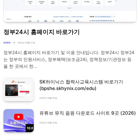
정부24시 홈페이지 바로가기
EZIRO
2026년 08월 07일
정부24시 홈페이지 바로가기 및 이용 안내입니다. 정부24시 정부24
는 정부의 민원서비스, 정부혜택(보조금24), 정책정보/기관정보 등
을 한 곳에서 한…
SK하이닉스 협력사교육시스템 바로가기
(bpshe.skhynix.com/edu)
2026년 08월 06일
유튜브 뮤직 음원 다운로드 사이트 9곳 (2026)
2026년 08월 05일
10.0