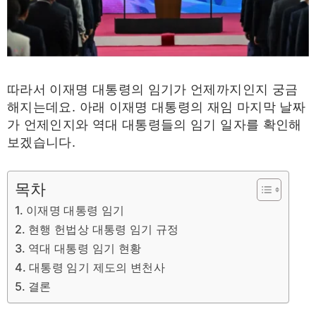
따라서 이재명 대통령의 임기가 언제까지인지 궁금
해지는데요. 아래 이재명 대통령의 재임 마지막 날짜
가 언제인지와 역대 대통령들의 임기 일자를 확인해
보겠습니다.
목차
이재명 대통령 임기
현행 헌법상 대통령 임기 규정
역대 대통령 임기 현황
대통령 임기 제도의 변천사
결론