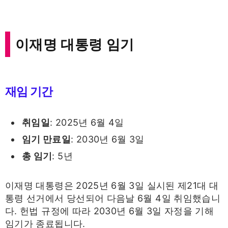
이재명 대통령 임기
재임 기간
취임일
: 2025년 6월 4일
임기 만료일
: 2030년 6월 3일
총 임기
: 5년
이재명 대통령은 2025년 6월 3일 실시된 제21대 대
통령 선거에서 당선되어 다음날 6월 4일 취임했습니
다. 헌법 규정에 따라 2030년 6월 3일 자정을 기해
임기가 종료됩니다.