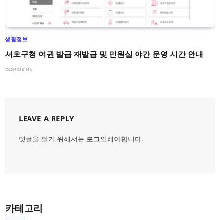
생활정보
서초구청 여권 발급 재발급 및 민원실 야간 운영 시간 안내
2026년 08월 04일
LEAVE A REPLY
댓글을 달기 위해서는
로그인
해야합니다.
카테고리