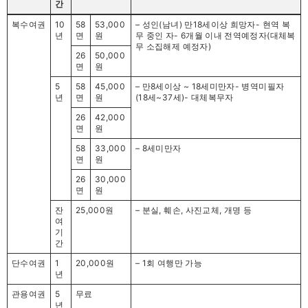
간
복수여권
10
58
53,000
– 성인(남녀) 만18세이상 희망자- 현역 복
년
면
원
무 중인 자- 6개월 이내 전역예정자(대체복
무 소집해제 예정자)
26
50,000
면
원
5
58
45,000
– 만8세이상 ~ 18세미만자- 병역미필자
년
면
원
(18세~37세)- 대체복무자
26
42,000
면
원
58
33,000
– 8세미만자
면
원
26
30,000
면
원
잔
25,000원
– 분실, 훼손, 사진교체, 개명 등
여
기
간
단수여권
1
20,000원
– 1회 여행만 가능
년
관용여권
5
무료
년