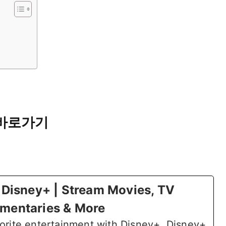
 바로가기
sney+ | Stream Movies, TV
mentaries & More
orite entertainment with Disney+. Disney+