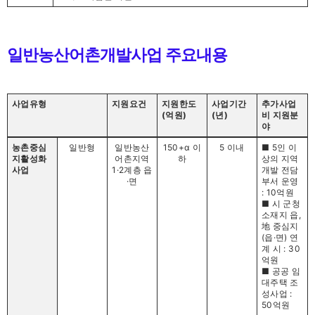
일반농산어촌개발사업 주요내용
사업유형
지원요건
지원한도
사업기간
추가사업
(억원)
(년)
비 지원분
야
농촌중심
일반형
일반농산
150+α 이
5 이내
■ 5인 이
지활성화
어촌지역
하
상의 지역
사업
1·2계층 읍
개발 전담
·면
부서 운영
: 10억원
■ 시 군청
소재지 읍,
地 중심지
(읍·면) 연
계 시 : 30
억원
■ 공공 임
대주택 조
성사업 :
50억원