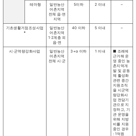
테마형
일반농산
5이하
2 이내
–
어촌지역
전체 읍·면
지역
기초생활거점조성사업
일반농산
40 이하
5 이내
–
*
어촌지역
1·2계층 외
읍·면
시·군역량강화사업
일반농산
3+α 이하
1 이내
■ 조례에
어촌지역
근거해 운
전체 시·군
영 중인 농
촌지역개
발 및 공동
체 활성화
관련 중간
지원조직
을 시군역
량강화사
업 전담기
관으로 지
정하고, 기
관 운영을
위해 지방
비를 지원
중인 경우
: 1억원