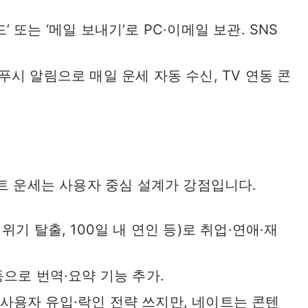
’ 또는 ‘메일 보내기’로 PC·이메일 보관. SNS
 푸시 알림으로 매일 운세 자동 수신, TV 연동 콘
트 운세는 사용자 중심 설계가 강점입니다.
 위기 탈출, 100일 내 연인 등)로 취업·연애·재
연동으로 번역·요약 기능 추가.
 사용자 유입·락인 전략 쓰지만, 네이트는 콘텐