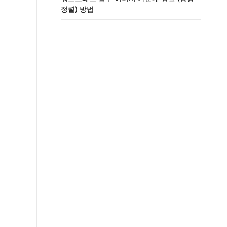
정렬) 방법