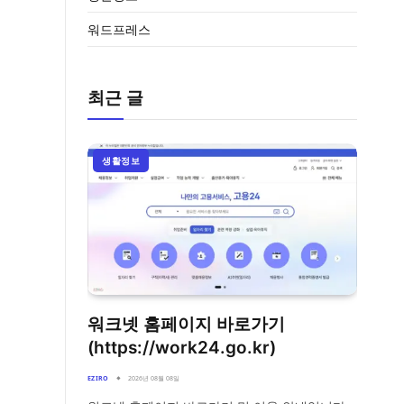
워드프레스
최근 글
생활정보
워크넷 홈페이지 바로가기
(https://work24.go.kr)
EZIRO
2026년 08월 08일