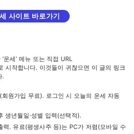
세 사이트 바로가기
운세’ 메뉴 또는 직접 URL
m) 입력으로 시작합니다. 이것들이 귀찮으면 이 글의 링크
​
(회원가입 무료). 로그인 시 오늘의 운세 자동
 후 생년월일·성별 입력(선택적).
출력. 유료(평생사주 등)는 PC가 저렴(모바일 수