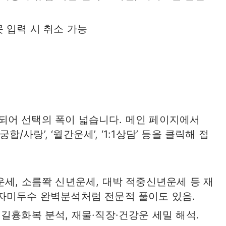
못 입력 시 취소 가능
되어 선택의 폭이 넓습니다. 메인 페이지에서
 ‘궁합/사랑’, ‘월간운세’, ‘1:1상담’ 등을 클릭해 접
년운세, 소름쫙 신년운세, 대박 적중신년운세 등 재
 자미두수 완벽분석처럼 전문적 풀이도 있음.
별 길흉화복 분석, 재물·직장·건강운 세밀 해석.