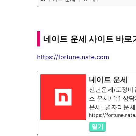
네이트 운세 사이트 바로
https://fortune.nate.com
네이트 운세
신년운세/토정비결
스 운세/ 1:1 
운세, 별자리운세
https://fortune.nat
열기