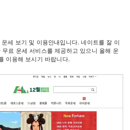
운세 보기 및 이용안내입니다. 네이트를 잘 이
 무료 운세 서비스를 제공하고 있으니 올해 운
를 이용해 보시기 바랍니다.