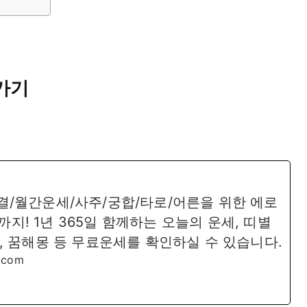
가기
/월간운세/사주/궁합/타로/어른을 위한 에로
상담까지! 1년 365일 함께하는 오늘의 운세, 띠별
, 꿈해몽 등 무료운세를 확인하실 수 있습니다.
e.com