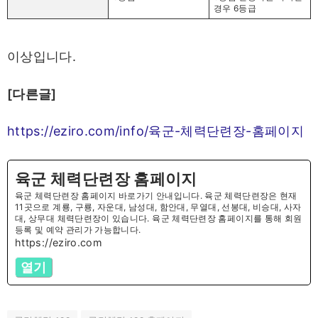
경우 6등급
이상입니다.
[다른글]
https://eziro.com/info/육군-체력단련장-홈페이지
육군 체력단련장 홈페이지
육군 체력단련장 홈페이지 바로가기 안내입니다. 육군 체력단련장은 현재
11곳으로 계룡, 구룡, 자운대, 남성대, 함안대, 무열대, 선봉대, 비승대, 사자
대, 상무대 체력단련장이 있습니다. 육군 체력단련장 홈페이지를 통해 회원
등록 및 예약 관리가 가능합니다.
https://eziro.com
열기