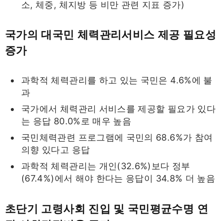
소, 체중, 체지방 등 비만 관련 지표 증가)
국가의 대국민 체력관리서비스 제공 필요성
증가
과학적 체력관리를 하고 있는 국민은 4.6%에 불
과
국가에서 체력관리 서비스를 제공할 필요가 있다
는 응답 80.0%로 매우 높음
국민체력관련 프로그램에 국민의 68.6%가 참여
의향 있다고 응답
과학적 체력관리는 개인(32.6%)보다 정부
(67.4%)에서 해야 한다는 응답이 34.8% 더 높음
초단기 고령사회 진입 및 국민평균수명 연