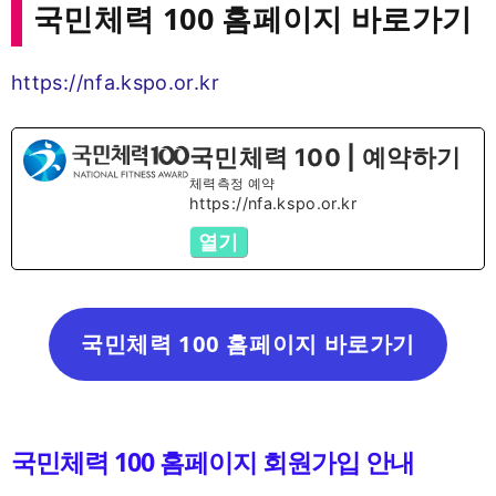
국민체력 100 홈페이지 바로가기
https://nfa.kspo.or.kr
국민체력 100 | 예약하기
체력측정 예약
https://nfa.kspo.or.kr
열기
국민체력 100 홈페이지 바로가기
국민체력 100 홈페이지 회원가입 안내