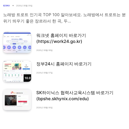
EZIRO
2026년 08월 09일
노래방 트로트 인기곡 TOP 100 알아보세요. 노래방에서 트로트는 분
위기 띄우기 좋은 장르라서 한 곡, 두…
워크넷 홈페이지 바로가기
(https://work24.go.kr)
2026년 08월 08일
정부24시 홈페이지 바로가기
2026년 08월 07일
10.0
SK하이닉스 협력사교육시스템 바로가기
(bpshe.skhynix.com/edu)
2026년 08월 06일