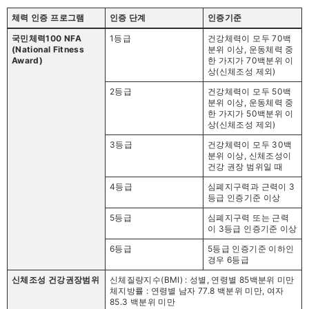
체력 인증 프로그램
인증 단계
인증기준
국민체력100 NFA
1등급
건강체력이 모두 70백
(National Fitness
분위 이상, 운동체력 중
Award)
한 가지가 70백분위 이
상(신체조성 제외)
2등급
건강체력이 모두 50백
분위 이상, 운동체력 중
한 가지가 50백분위 이
상(신체조성 제외)
3등급
건강체력이 모두 30백
분위 이상, 신체조성이
건강 권장 범위일 때
4등급
심폐지구력과 근력이 3
등급 인증기준 이상
5등급
심폐지구력 또는 근력
이 3등급 인증기준 이상
6등급
5등급 인증기준 이하인
경우 6등급
신체조성 건강권장범위
신체질량지수(BMI) : 성별, 연령별 85백분위 미만
체지방률 : 연령별 남자 77.8 백분위 미만, 여자
85.3 백분위 미만