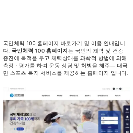
국민체력 100 홈페이지 바로가기 및 이용 안내입니
다.
국민체력 100 홈페이지
는 국민의 체력 및 건강
증진에 목적을 두고 체력상태를 과학적 방법에 의해
측정 · 평가를 하여 운동 상담 및 처방을 해주는 대국
민 스포츠 복지 서비스를 제공하는 홈페이지 입니다.