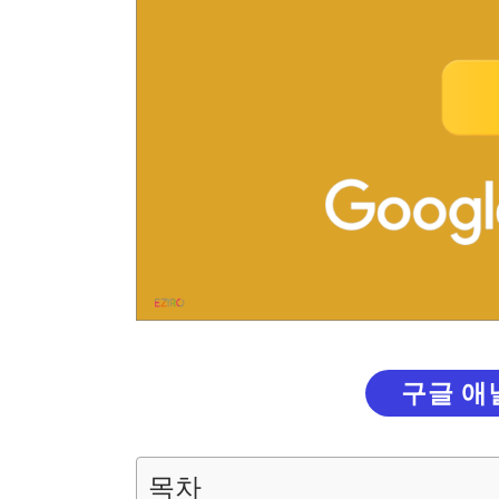
구글 애
목차