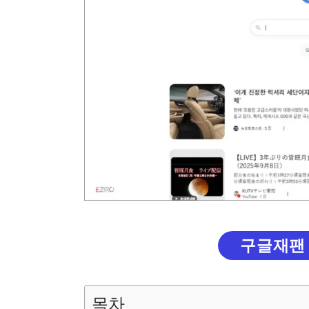
구글재팬
목차