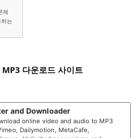
문제
용하는
튜브 MP3 다운로드 사이트
er and Downloader
wnload online video and audio to MP3
Vimeo, Dailymotion, MetaCafe,