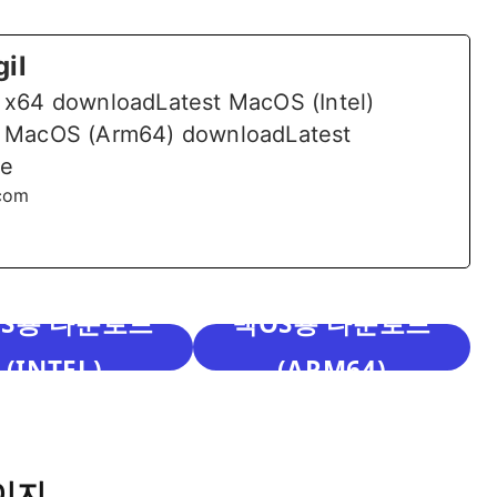
il
 x64 downloadLatest MacOS (Intel)
 MacOS (Arm64) downloadLatest
e
.com
S용 다운로드
맥OS용 다운로드
(INTEL)
(ARM64)
이지