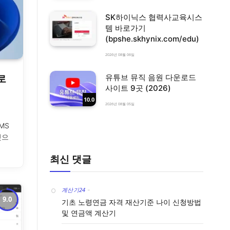
SK하이닉스 협력사교육시스
템 바로가기
(bpshe.skhynix.com/edu)
2026년 08월 06일
유튜브 뮤직 음원 다운로드
로
사이트 9곳 (2026)
10.0
2026년 08월 05일
MS
것으
최신 댓글
계산기24
-
9.0
기초 노령연금 자격 재산기준 나이 신청방법
및 연금액 계산기