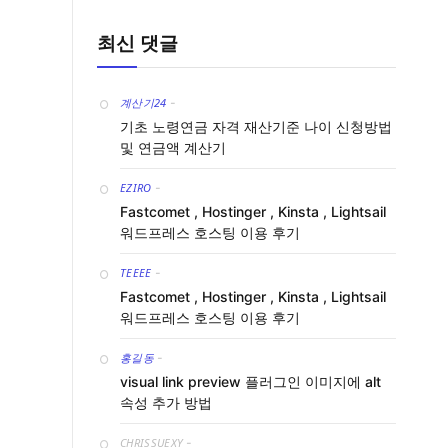
최신 댓글
계산기24
-
기초 노령연금 자격 재산기준 나이 신청방법
및 연금액 계산기
EZIRO
-
Fastcomet , Hostinger , Kinsta , Lightsail
워드프레스 호스팅 이용 후기
TEEEE
-
Fastcomet , Hostinger , Kinsta , Lightsail
워드프레스 호스팅 이용 후기
홍길동
-
visual link preview 플러그인 이미지에 alt
속성 추가 방법
CHRISSUEXY
-