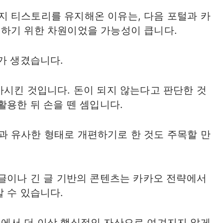
 티스토리를 유지해온 이유는, 다음 포털과 카
하기 위한 차원이었을 가능성이 큽니다.
가 생겼습니다.
사시킨 것입니다. 돈이 되지 않는다고 판단한 것
활용한 뒤 손을 뗀 셈입니다.
 유사한 형태로 개편하기로 한 것도 주목할 만
 글이나 긴 글 기반의 콘텐츠는 카카오 전략에서
 수 있습니다.
에서 더 이상 핵심적인 자산으로 여겨지지 않게