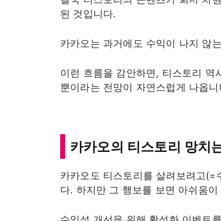
된 것입니다.
카카오는 과거에도 수익이 나지 않
이런 흐름을 감안하면, 티스토리 역
뿐이라는 전망이 자연스럽게 나옵니
카카오의 티스토리 망치
카카오도 티스토리를 살려보려고(=수
다. 하지만 그 행보를 보면 아쉬움이
수익성 개선을 위해 활성화 이벤트를