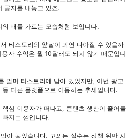
 공지를 내놓고 있죠.
위의 배를 가르는 모습처럼 보입니다.
서 티스토리의 앞날이 과연 나아질 수 있을까
 이용자 수익은 월 10달러도 되지 않기 때문입니
를 벌며 티스토리에 남아 있었지만, 이번 광고
 등 다른 플랫폼으로 이동하는 추세입니다.
 핵심 이용자가 떠나고, 콘텐츠 생산이 줄어들
 빠지는 셈입니다.
막아 놓았습니다. 고의든 실수든 정책 위반 시