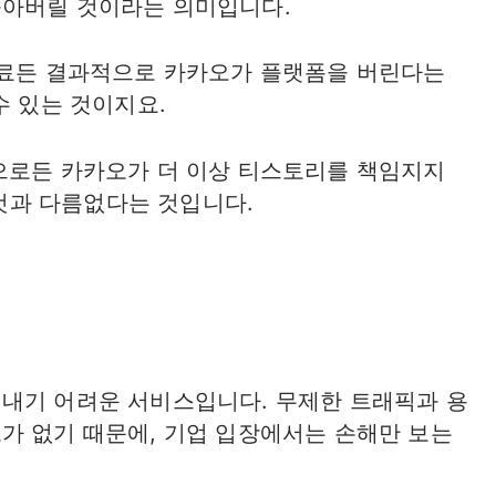
놓아버릴 것이라는 의미입니다.
종료든 결과적으로 카카오가 플랫폼을 버린다는
수 있는 것이지요.
으로든 카카오가 더 이상 티스토리를 책임지지
 것과 다름없다는 것입니다.
내기 어려운 서비스입니다. 무제한 트래픽과 용
가 없기 때문에, 기업 입장에서는 손해만 보는