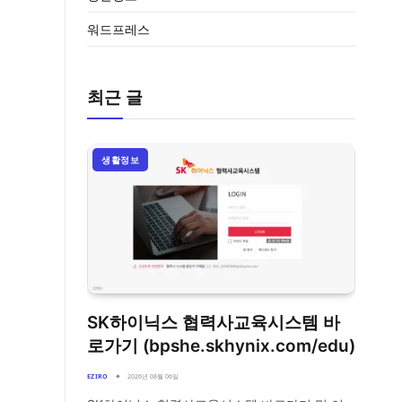
워드프레스
최근 글
생활정보
SK하이닉스 협력사교육시스템 바
로가기 (bpshe.skhynix.com/edu)
EZIRO
2026년 08월 06일