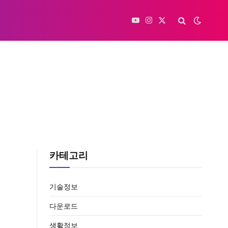
YouTube
Instagram
X
(Twitter)
카테고리
기술정보
다운로드
생활정보