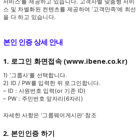
서비스’를 제공하고 있습니다. 고객사별 맞춤형 서비
스 및 차별화된 컨텐츠를 제공하여 ‘고객만족’에 최선
을 다 하고 있습니다.
본인 인증 상세 안내
1. 로그인 화면접속 (www.ibene.co.kr)
1) ‘그룹사’를 선택합니다.
2) ID / PW를 입력한 뒤 로그인합니다.
– ID : 사원번호 입력(or 기존 ID)
– PW : 주민번호 앞자리(6자리)
자세한 사항은 ‘그룹웨어게시판’ 참조
2. 본인인증 하기