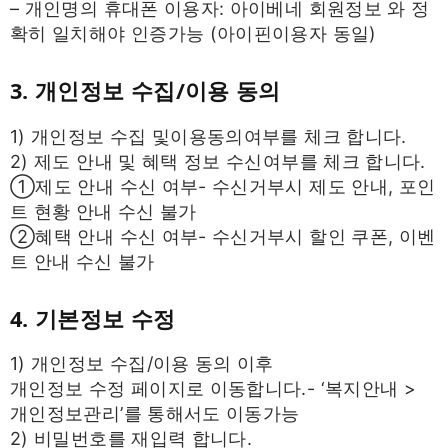
– 개인명의 휴대폰 이용자: 아이베네 회원정보 와 정
확히 일치해야 인증가능 (아이핀이용자 동일)
3. 개인정보 수집/이용 동의
1) 개인정보 수집 및이용동의여부를 체크 합니다.
2) 제도 안내 및 혜택 정보 수신여부를 체크 합니다.
①제도 안내 수신 여부- 수신거부시 제도 안내, 포인
트 현황 안내 수신 불가
②혜택 안내 수신 여부- 수신거부시 할인 쿠폰, 이벤
트 안내 수신 불가
4. 기본정보 수정
1) 개인정보 수집/이용 동의 이후
개인정보 수정 페이지로 이동합니다.- ‘복지안내 >
개인정보관리’를 통해서도 이동가능
2) 비밀번호를 재입력 합니다.