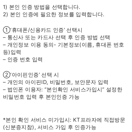
1) 본인 인증 방법을 선택합니다.
2) 본인 인증에 필요한 정보를 입력합니다.
①‘휴대폰/신용카드 인증’ 선택시
– 통신사 또는 카드사 선택 후 인증 방법 선택
– 개인정보 이용 동의- 기본정보(이름, 휴대폰 번호
등)입력
– 인증 번호 입력
②‘아이핀인증’ 선택 시
– 개인의 아이핀ID, 비밀번호, 보안문자 입력
– 법인폰 이용자: “본인확인 서비스가입시” 설정한
비밀번호 입력 후 본인인증 가능
*본인 확인 서비스 미가입시: KT프라자에 직접방문
(신분증지참), 서비스 가입 후 인증가능