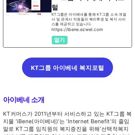
털
KT그룹은 아이베네를 통해 KT그룹 소속 계열
사 및 관계사 직원들의 복리후생 및 복지 서비
스를 제공하고 있습니다.
https://ibene.ezwel.com
열기
KT그룹 아이베네 복지포털
아이베네 소개
KT커머스가 2011년부터 서비스하고 있는 KT그룹 복
지몰 ‘iBene(아이베네)’는 ‘Internet Benefit’의 줄임
말로 KT그룹 임직원의 복지증진을 위해‘선택적복지