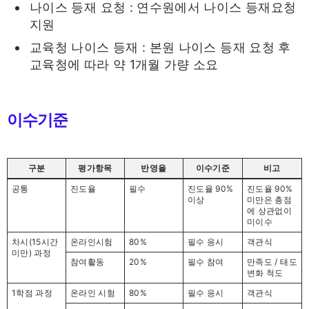
나이스 등재 요청 : 연수원에서 나이스 등재요청
지원
교육청 나이스 등재 : 본원 나이스 등재 요청 후
교육청에 따라 약 1개월 가량 소요
이수기준
구분
평가항목
반영율
이수기준
비고
공통
진도율
필수
진도율 90%
진도율 90%
이상
미만은 총점
에 상관없이
미이수
차시(15시간
온라인시험
80%
필수 응시
객관식
미만) 과정
참여활동
20%
필수 참여
만족도 / 태도
변화 척도
1학점 과정
온라인 시험
80%
필수 응시
객관식