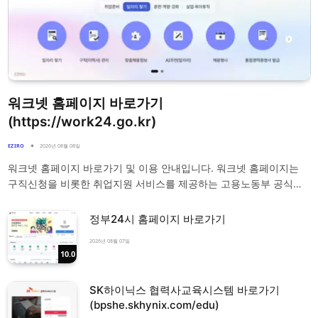
워크넷 홈페이지 바로가기
(https://work24.go.kr)
EZIRO
2026년 08월 08일
워크넷 홈페이지 바로가기 및 이용 안내입니다. 워크넷 홈페이지는
구직신청을 비롯한 취업지원 서비스를 제공하는 고용노동부 공식…
정부24시 홈페이지 바로가기
2026년 08월 07일
10.0
SK하이닉스 협력사교육시스템 바로가기
(bpshe.skhynix.com/edu)