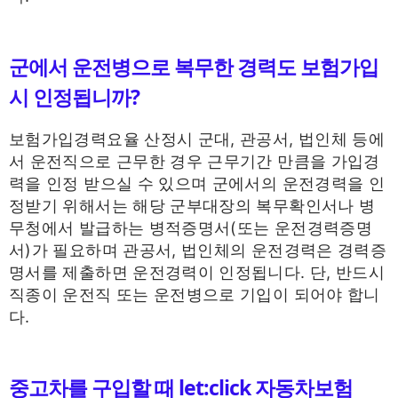
군에서 운전병으로 복무한 경력도 보험가입
시 인정됩니까?
보험가입경력요율 산정시 군대, 관공서, 법인체 등에
서 운전직으로 근무한 경우 근무기간 만큼을 가입경
력을 인정 받으실 수 있으며 군에서의 운전경력을 인
정받기 위해서는 해당 군부대장의 복무확인서나 병
무청에서 발급하는 병적증명서(또는 운전경력증명
서)가 필요하며 관공서, 법인체의 운전경력은 경력증
명서를 제출하면 운전경력이 인정됩니다. 단, 반드시
직종이 운전직 또는 운전병으로 기입이 되어야 합니
다.
중고차를 구입할 때 let:click 자동차보험