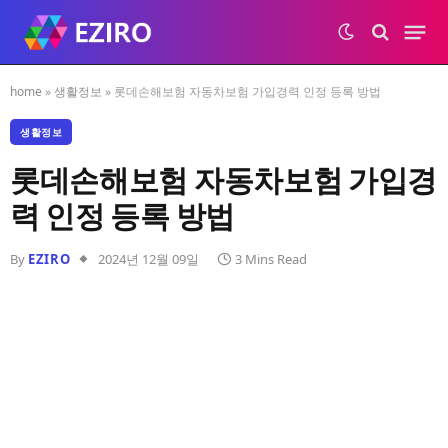
home
»
생활정보
»
롯데손해보험 자동차보험 가입경력 인정 등록 방법
생활정보
롯데손해보험 자동차보험 가입경
력 인정 등록 방법
By
EZIRO
2024년 12월 09일
3 Mins Read