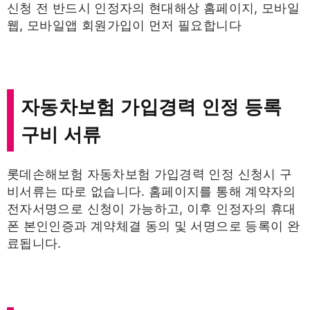
신청 전 반드시 인정자의 현대해상 홈페이지, 모바일
웹, 모바일앱 회원가입이 먼저 필요합니다
자동차보험 가입경력 인정 등록
구비 서류
롯데손해보험 자동차보험 가입경력 인정 신청시 구
비서류는 따로 없습니다. 홈페이지를 통해 계약자의
전자서명으로 신청이 가능하고, 이후 인정자의 휴대
폰 본인인증과 계약체결 동의 및 서명으로 등록이 완
료됩니다.