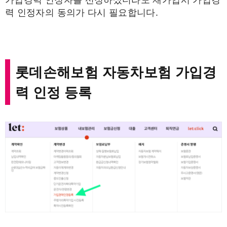
력 인정자의 동의가 다시 필요합니다.
롯데손해보험 자동차보험 가입경
력 인정 등록