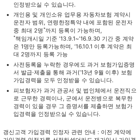
인정받으실 수 있습니다.
개인용 및 개인소유 업무용 자동차보험 계약시
운전자 범위, 연령한정특약 내에 포함된 운전자
*
중 최대 2명
까지 등록이 가능하며,
*
책임개시일 기준 ‘13.9.1~’16.9.30 기간 중 계약
은 1명만 등록가능하며, ‘16.10.1 이후 계약은 최
대 2명까지 등록 가능
사전등록을 누락한 경우에도 과거 보험가입증명
서 발급·제출을 통해 과거(’13년 9월 이후) 보험
가입경력을 모두 인정받을 수 있습니다.
피보험자가 과거 관공서 및 법인체에서 운전직으
로 근무한 경력이나, 군에서 운전병으로 복무한
경력이 있을 경우 그 증명서를 제출하면 보험가
입경력을 인정받으실 수 있습니다.
갱신고객 가입경력 인정자 관련 안내 : 이전 계약에
가입경력 인정자를 선정하셨더라도 재가입시 가입경