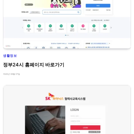
생활정보
정부24시 홈페이지 바로가기
2026년 08월 07일