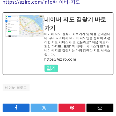
https://eziro.com/info/네이버-지도
네이버 지도 길찾기 바로
가기
네이버 지도 길찾기 바로가기 및 이용 안내입니
다. 우리나라에서 네이버 지도만큼 정확하고 편
리한 지도 서비스가 또 있을까요? 다음 지도가
있긴 하지만.. 포털1위 네이버 서비스와 연계된
네이버 지도 길찾기는 가장 강력한 지도 서비스
입니다.
https://eziro.com
열기
네이버 블로그
Facebook
Twitter
Pinterest
Email