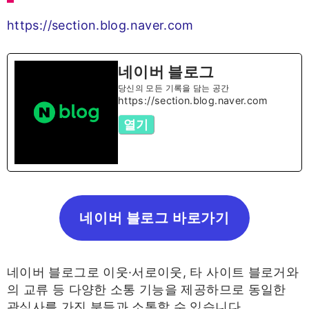
https://section.blog.naver.com
네이버 블로그
당신의 모든 기록을 담는 공간
https://section.blog.naver.com
열기
네이버 블로그 바로가기
​네이버 블로그로 이웃·서로이웃, 타 사이트 블로거와
의 교류 등 다양한 소통 기능을 제공하므로 동일한
관심사를 가진 분들과 소통할 수 있습니다.​