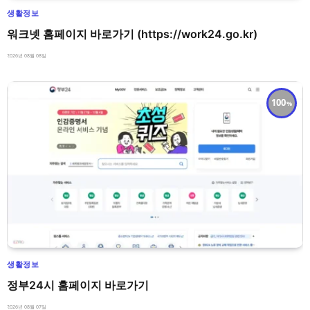
생활정보
워크넷 홈페이지 바로가기 (https://work24.go.kr)
2026년 08월 08일
100
생활정보
정부24시 홈페이지 바로가기
2026년 08월 07일