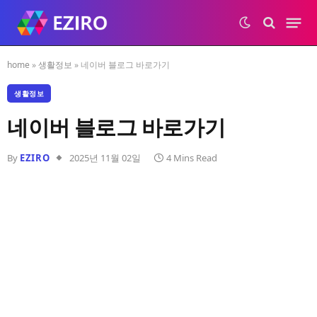
home
»
생활정보
»
네이버 블로그 바로가기
생활정보
네이버 블로그 바로가기
By
EZIRO
2025년 11월 02일
4 Mins Read