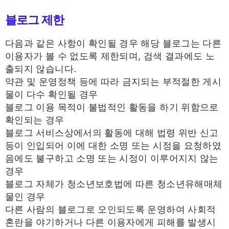
블로그 제한
다음과 같은 사항이 확인될 경우 해당 블로그는 다른
이용자가 볼 수 없도록 제한되며, 검색 결과에도 노
출되지 않습니다.
약관 및 운영정책 등에 따라 금지되는 부적절한 게시
물이 다수 확인될 경우
블로그 이용 목적이 불법적인 활동을 하기 위함으로
확인되는 경우
블로그 서비스상에서의 활동에 대해 법령 위반 신고
등이 인입되어 이에 대한 소명 또는 시정을 요청하였
음에도 불구하고 소명 또는 시정이 이루어지지 않는
경우
블로그 자체가 청소년보호법에 따른 청소년유해매체
물인 경우
다른 사람의 블로그로 오인되도록 운영하여 사회적
혼란을 야기하거나 다른 이용자에게 피해를 발생시