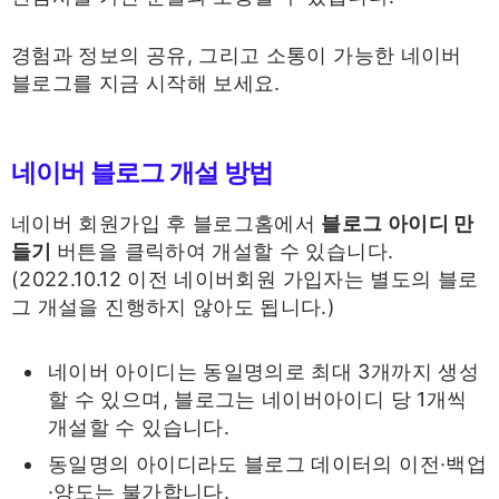
경험과 정보의 공유, 그리고 소통이 가능한 네이버
블로그를 지금 시작해 보세요.
네이버 블로그 개설 방법
네이버 회원가입 후 블로그홈에서
블로그 아이디 만
들기
버튼을 클릭하여 개설할 수 있습니다.
(2022.10.12 이전 네이버회원 가입자는 별도의 블로
그 개설을 진행하지 않아도 됩니다.)​
네이버 아이디는 동일명의로 최대 3개까지 생성
할 수 있으며, 블로그는 네이버아이디 당 1개씩
개설할 수 있습니다.
동일명의 아이디라도 블로그 데이터의 이전·백업
·양도는 불가합니다.