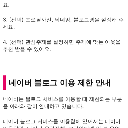
요.​
3. (선택) 프로필사진, 닉네임, 블로그명을 설정해 주
세요.​
4. (선택) 관심주제를 설정하면 주제에 맞는 이웃을
추천 받을 수 있어요.
네이버 블로그 이용 제한 안내
네이버는 블로그 서비스를 이용할 때 제한되는 부분
을 아래와 같이 안내하고 있습니다.
네이버 블로그 서비스를 이용함에 있어서는 네이버