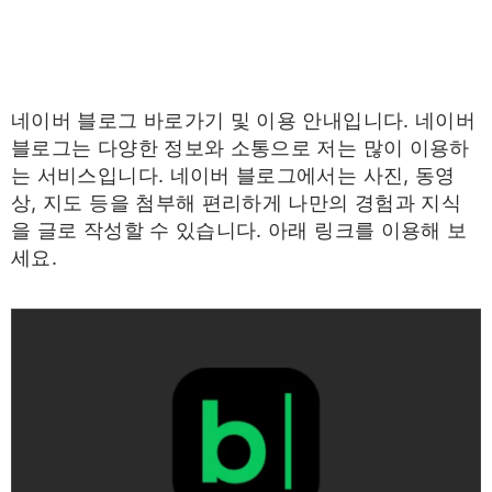
네이버 블로그 바로가기 및 이용 안내입니다. 네이버
블로그는 다양한 정보와 소통으로 저는 많이 이용하
는 서비스입니다. 네이버 블로그에서는 사진, 동영
상, 지도 등을 첨부해 편리하게 나만의 경험과 지식
을 글로 작성할 수 있습니다. 아래 링크를 이용해 보
세요.