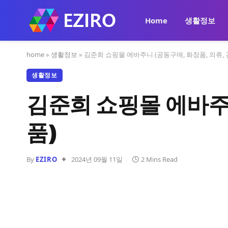
Home
생활정보
home
»
생활정보
»
김준희 쇼핑몰 에바주니 (공동구매, 화장품, 의류,
생활정보
김준희 쇼핑몰 에바주니
품)
By
EZIRO
2024년 09월 11일
2 Mins Read