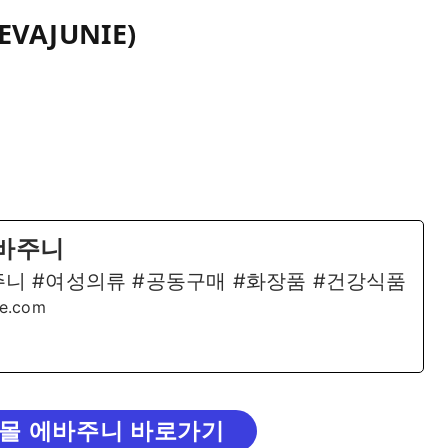
VAJUNIE)
 에바주니
 에바주니 #여성의류 #공동구매 #화장품 #건강식품
ie.com
몰 에바주니 바로가기