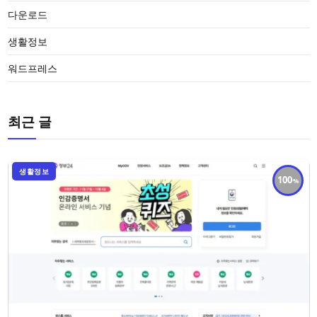
다운로드
생활정보
워드프레스
최근 글
생활정보
100