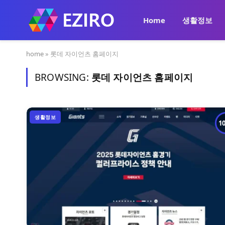
Home
생활정보
home
»
롯데 자이언츠 홈페이지
BROWSING:
롯데 자이언츠 홈페이지
생활정보
1