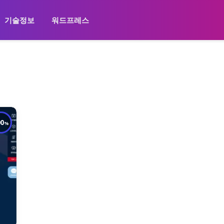
기술정보
워드프레스
00