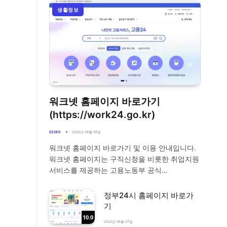
생활정보
워크넷 홈페이지 바로가기
(https://work24.go.kr)
EZIRO
2026년 08월 08일
워크넷 홈페이지 바로가기 및 이용 안내입니다.
워크넷 홈페이지는 구직신청을 비롯한 취업지원
서비스를 제공하는 고용노동부 공식…
정부24시 홈페이지 바로가
기
10.0
2026년 08월 07일