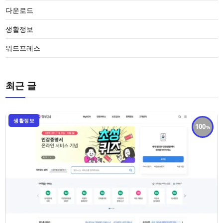
다운로드
생활정보
워드프레스
최근 글
생활정보
100